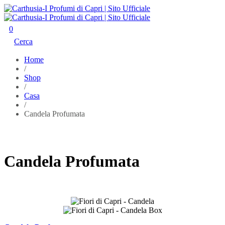
0
Cerca
Home
/
Shop
/
Casa
/
Candela Profumata
Candela Profumata