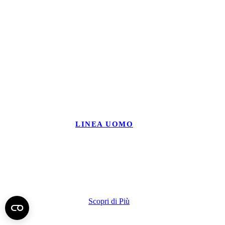
LINEA UOMO
Creme
Da Barba
Scopri di Più